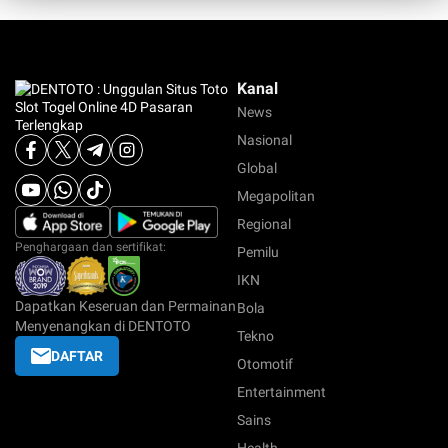
Kanal
News
Nasional
Global
Megapolitan
Regional
Penghargaan dan sertifikat:
Pemilu
IKN
Dapatkan Keseruan dan Permainan
Bola
Menyenangkan di DENTOTO
Tekno
DAFTAR
Otomotif
Entertainment
Sains