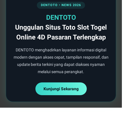
DENTOTO • NEWS 2026
DENTOTO
Unggulan Situs Toto Slot Togel
Online 4D Pasaran Terlengkap
DENTOTO menghadirkan layanan informasi digital
modern dengan akses cepat, tampilan responsif, dan
update berita terkini yang dapat diakses nyaman
melalui semua perangkat.
Kunjungi Sekarang