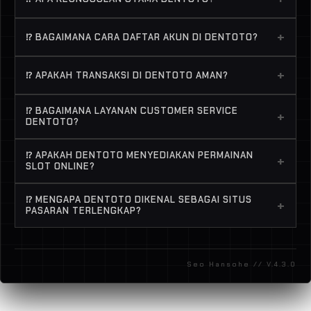
mobile sehingga dapat diakses dengan lancar
melalui smartphone, tablet, maupun desktop
DENTOTO memiliki keunggulan berupa server
+
⁉️ BAGAIMANA CARA DAFTAR AKUN DI DENTOTO?
dengan tampilan yang responsif.
stabil, pilihan pasaran terlengkap, akses login
cepat, sistem keamanan modern, serta layanan
Pendaftaran akun dapat dilakukan melalui formulir
+
⁉️ APAKAH TRANSAKSI DI DENTOTO AMAN?
profesional yang siap membantu pengguna
registrasi yang tersedia. Prosesnya cepat, mudah,
selama 24 jam.
dan dirancang agar pengguna dapat segera
DENTOTO menggunakan sistem keamanan
⁉️ BAGAIMANA LAYANAN CUSTOMER SERVICE
menikmati seluruh layanan yang tersedia.
+
modern dan mendukung berbagai metode
DENTOTO?
transaksi digital sehingga proses deposit maupun
Customer service DENTOTO tersedia 24 jam
withdraw dapat dilakukan dengan aman dan
⁉️ APAKAH DENTOTO MENYEDIAKAN PERMAINAN
+
nonstop untuk membantu pengguna terkait
SLOT ONLINE?
nyaman.
informasi akun, transaksi, pasaran togel, maupun
Ya, selain pasaran togel online 4D, DENTOTO juga
kendala teknis lainnya dengan pelayanan yang
⁉️ MENGAPA DENTOTO DIKENAL SEBAGAI SITUS
+
menghadirkan berbagai pilihan permainan slot
PASARAN TERLENGKAP?
cepat dan profesional.
online populer yang dapat dimainkan dengan
Karena DENTOTO menghadirkan banyak pilihan
mudah melalui berbagai perangkat.
pasaran togel internasional, sistem yang stabil,
Seo Hansohe // V.4.3.0
layanan profesional, serta pengalaman bermain
yang lebih nyaman dibandingkan banyak platform
lainnya.