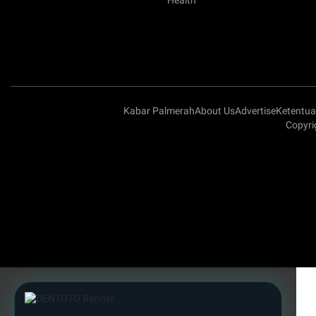
Health
Kabar Palmerah
About Us
Advertise
Ketentu
Copyri